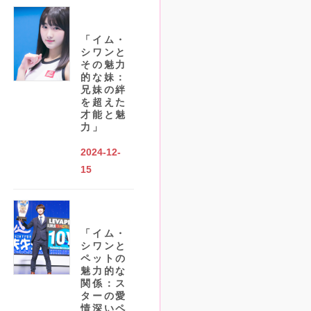
「イム・
シワンと
その魅力
的な妹：
兄妹の絆
を超えた
才能と魅
力」
2024-12-
15
「イム・
シワンと
ペットの
魅力的な
関係：ス
ターの愛
情深いペ