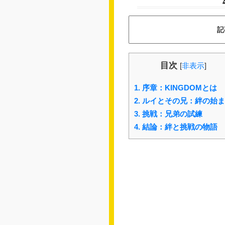
記
目次
[
非表示
]
1.
序章：KINGDOMとは
2.
ルイとその兄：絆の始ま
3.
挑戦：兄弟の試練
4.
結論：絆と挑戦の物語