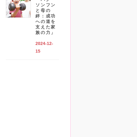
ソンフン
と母の
絆：成功
への道を
支えた家
族の力」
2024-12-
15