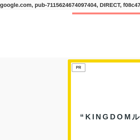
google.com, pub-7115624674097404, DIRECT, f08c4
PR
“KINGDO