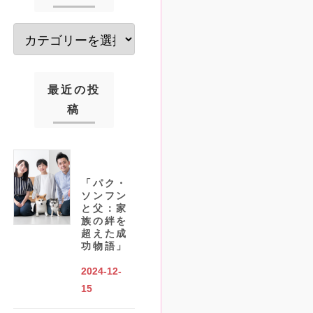
最近の投
稿
「パク・
ソンフン
と父：家
族の絆を
超えた成
功物語」
2024-12-
15