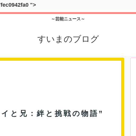
7fec0942fa0
">
～芸能ニュース～
すいまのブログ
Mルイと兄：絆と挑戦の物語”