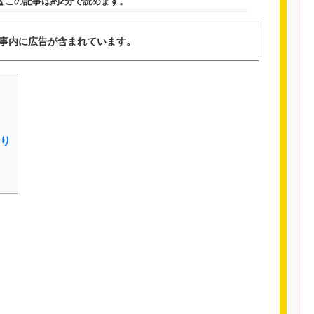
この記事は
約2分
で読めます。
事内に広告が含まれています。
り