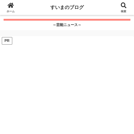
google.com, pub-7115624674097404, DIRECT,
すいまのブログ
f08c47fec0942fa0
ホーム
">
検索
～芸能ニュース～
PR