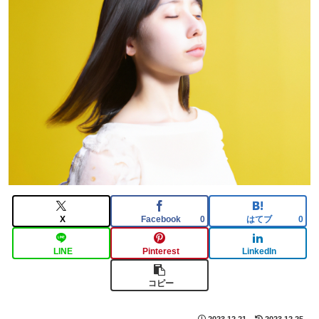
X
Facebook
はてブ
0
0
LINE
Pinterest
LinkedIn
コピー