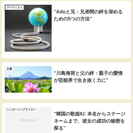
アーティスト
“Adoと兄：兄弟間の絆を深める
ための5つの方法”
女優
“川島海荷と父の絆：親子の愛情
が芸能界で生き抜く力に”
シンガーソングライター
“韓国の歌姫IU: 本名からステージ
ネームまで、彼女の成功の秘密を
探る”