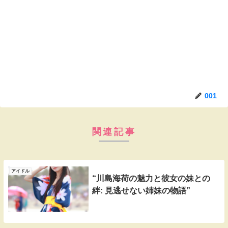
001
関連記事
アイドル
“川島海荷の魅力と彼女の妹との
絆: 見逃せない姉妹の物語”