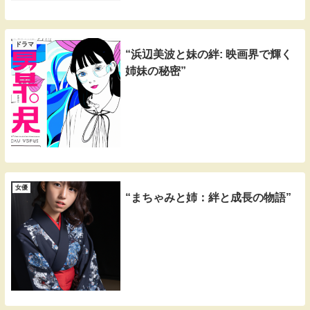
ドラマ
“浜辺美波と妹の絆: 映画界で輝く
姉妹の秘密”
女優
“まちゃみと姉：絆と成長の物語”