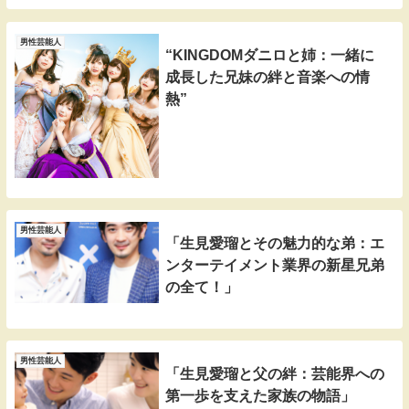
男性芸能人
“KINGDOMダニロと姉：一緒に
成長した兄妹の絆と音楽への情
熱”
男性芸能人
「生見愛瑠とその魅力的な弟：エ
ンターテイメント業界の新星兄弟
の全て！」
男性芸能人
「生見愛瑠と父の絆：芸能界への
第一歩を支えた家族の物語」