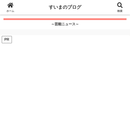
google.com, pub-7115624674097404, DIRECT,
すいまのブログ
f08c47fec0942fa0
ホーム
">
検索
～芸能ニュース～
PR