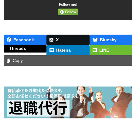
Follow me!
Facebook
X
Bluesky
Threads
Hatena
LINE
Copy