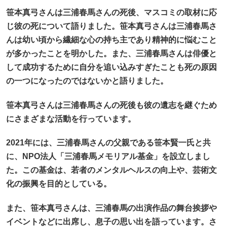
笹本真弓さんは三浦春馬さんの死後、マスコミの取材に応
じ彼の死について語りました。笹本真弓さんは三浦春馬さ
んは幼い頃から繊細な心の持ち主であり精神的に悩むこと
が多かったことを明かした。また、三浦春馬さんは俳優と
して成功するために自分を追い込みすぎたことも死の原因
の一つになったのではないかと語りました。
笹本真弓さんは
三浦春馬さんの死後も彼の遺志を継ぐため
にさまざまな活動を行っています。
2021年には、三浦春馬さんの父親である笹本賢一氏と共
に、NPO法人「
三浦春馬メモリアル基金
」を設立しまし
た。この基金は、若者のメンタルヘルスの向上や、芸術文
化の振興を目的としている。
また、笹本真弓さんは、三浦春馬の出演作品の舞台挨拶や
イベントなどに出席し、息子の思い出を語っています。さ