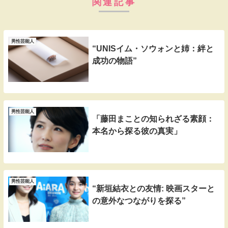
関連記事
男性芸能人
“UNISイム・ソウォンと姉：絆と
成功の物語”
男性芸能人
「藤田まことの知られざる素顔：
本名から探る彼の真実」
男性芸能人
“新垣結衣との友情: 映画スターと
の意外なつながりを探る”