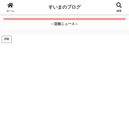
google.com, pub-7115624674097404, DIRECT,
すいまのブログ
f08c47fec0942fa0
ホーム
">
検索
～芸能ニュース～
PR