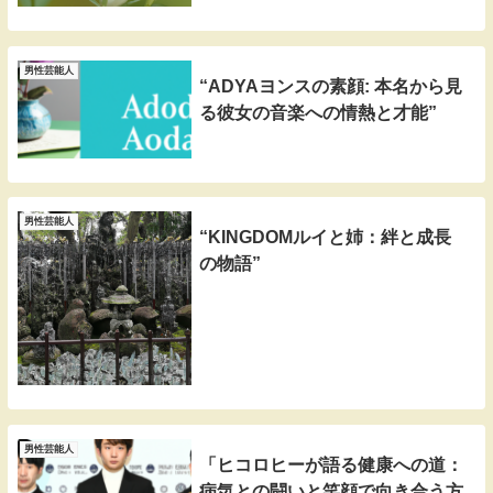
男性芸能人
“ADYAヨンスの素顔: 本名から見
る彼女の音楽への情熱と才能”
男性芸能人
“KINGDOMルイと姉：絆と成長
の物語”
男性芸能人
「ヒコロヒーが語る健康への道：
病気との闘いと笑顔で向き合う方