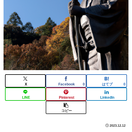
X
Facebook
はてブ
0
0
LINE
Pinterest
LinkedIn
コピー
2023.12.12