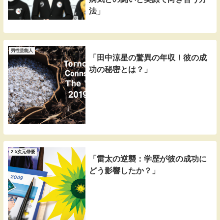
法」
男性芸能人
「田中涼星の驚異の年収！彼の成
功の秘密とは？」
2.5次元俳優
「雷太の逆襲：学歴が彼の成功に
どう影響したか？」