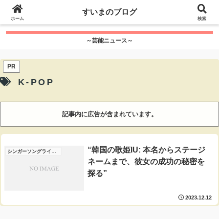
google.com, pub-7115624674097404, DIRECT,
すいまのブログ
f08c47fec0942fa0
ホーム
">
検索
～芸能ニュース～
PR
K-POP
記事内に広告が含まれています。
“韓国の歌姫IU: 本名からステージ
シンガーソングライター
ネームまで、彼女の成功の秘密を
探る”
2023.12.12