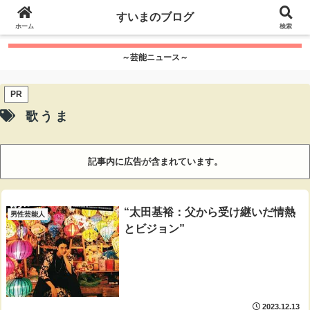
google.com, pub-7115624674097404, DIRECT,
すいまのブログ
f08c47fec0942fa0
ホーム
">
検索
～芸能ニュース～
PR
歌うま
記事内に広告が含まれています。
“太田基裕：父から受け継いだ情熱
男性芸能人
とビジョン”
2023.12.13