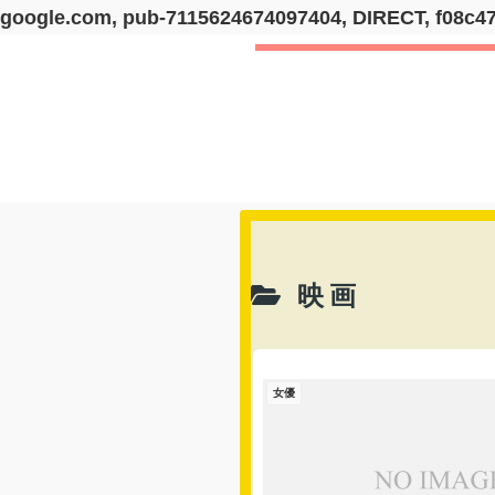
google.com, pub-7115624674097404, DIRECT, f08c4
映画
女優