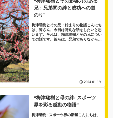
“梅津瑞樹とその影響力のある
兄：兄弟間の絆と成功への道
のり”
梅津瑞樹とその兄：始まりの物語こんにち
は、皆さん。今日は特別な話をしたいと思
います。それは、梅津瑞樹とその兄につい
ての話です。彼らは、兄弟でありながら
も、それぞれが独自の道を切り開き、成功
を収めています。 梅津瑞樹は、若くして
多くの成功を収...
2024.01.19
“梅津瑞樹と母の絆: スポーツ
界を彩る感動の物語”
梅津瑞樹: スポーツ界の新星こんにちは、