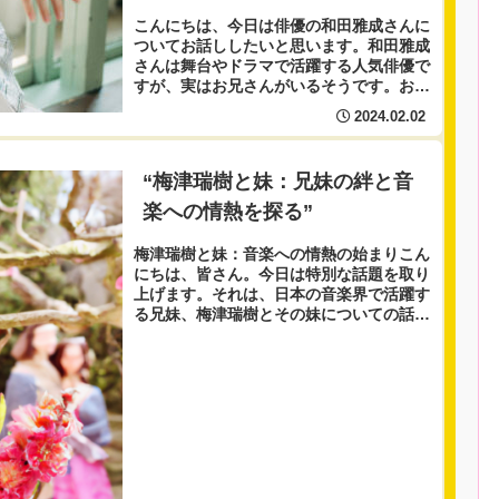
こんにちは、今日は俳優の和田雅成さんに
ついてお話ししたいと思います。和田雅成
さんは舞台やドラマで活躍する人気俳優で
すが、実はお兄さんがいるそうです。お兄
さんは既婚者で姪っ子たちが二人います。
2024.02.02
和田さんはお兄さんや姪っ子たちと仲が良
くよく一緒に...
“梅津瑞樹と妹：兄妹の絆と音
楽への情熱を探る”
梅津瑞樹と妹：音楽への情熱の始まりこん
にちは、皆さん。今日は特別な話題を取り
上げます。それは、日本の音楽界で活躍す
る兄妹、梅津瑞樹とその妹についての話で
す。彼らの音楽への情熱と兄妹の絆につい
て深く探っていきましょう。 梅津瑞樹
は、幼い頃から...