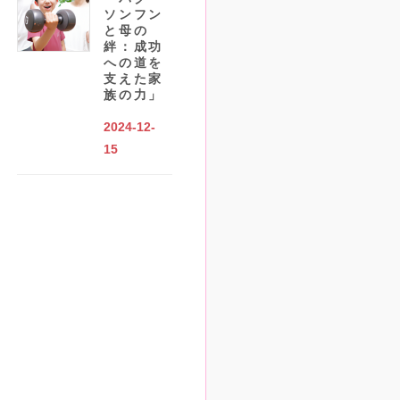
ソンフン
と母の
絆：成功
への道を
支えた家
族の力」
2024-12-
15