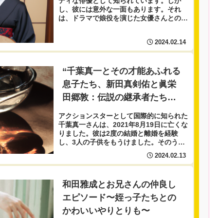
ディな俳優として知られています。しか
し、彼には意外な一面もあります。それ
は、ドラマで娘役を演じた女優さんとの仲
が良いということです。特に、2007年に
放送された『パパとムスメの7日間』で共
2024.02.14
演した新垣結衣...
“千葉真一とその才能あふれる
息子たち、新田真剣佑と眞栄
田郷敦：伝説の継承者たちの
物語”
アクションスターとして国際的に知られた
千葉真一さんは、2021年8月19日に亡くな
りました。彼は2度の結婚と離婚を経験
し、3人の子供をもうけました。そのうち
の2人長男の新田真剣佑さんと次男の眞栄
2024.02.13
田郷敦さんは、父親譲りのイケメン俳優と
して活躍...
和田雅成とお兄さんの仲良し
エピソード〜姪っ子たちとの
かわいいやりとりも〜