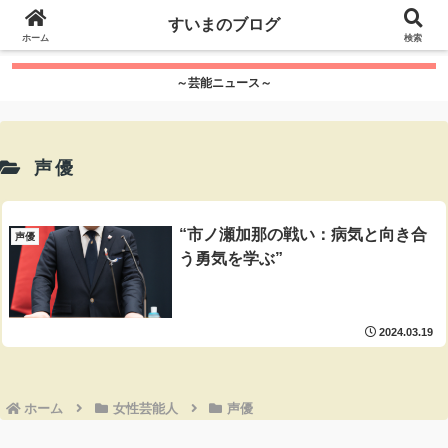
google.com, pub-7115624674097404, DIRECT,
すいまのブログ
f08c47fec0942fa0
ホーム
">
検索
～芸能ニュース～
声優
“市ノ瀬加那の戦い：病気と向き合
声優
う勇気を学ぶ”
2024.03.19
ホーム
女性芸能人
声優