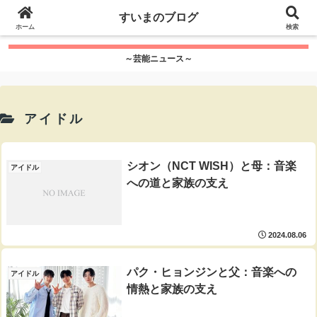
google.com, pub-7115624674097404, DIRECT,
すいまのブログ
f08c47fec0942fa0
ホーム
">
検索
～芸能ニュース～
アイドル
シオン（NCT WISH）と母：音楽
アイドル
への道と家族の支え
2024.08.06
パク・ヒョンジンと父：音楽への
アイドル
情熱と家族の支え