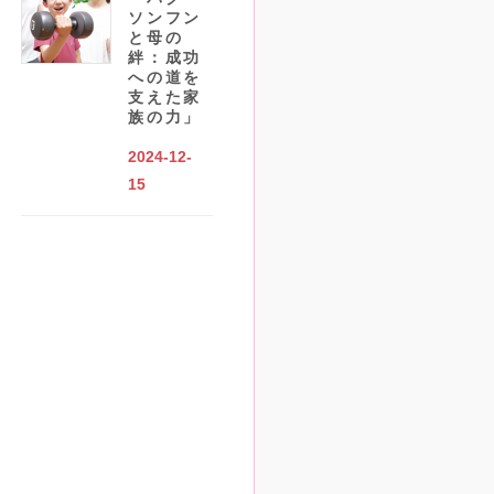
ソンフン
と母の
絆：成功
への道を
支えた家
族の力」
2024-12-
15