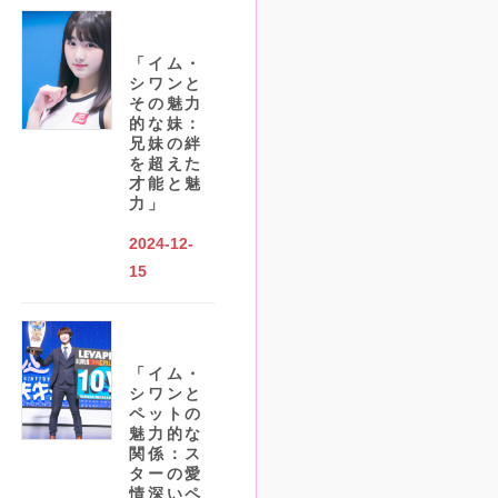
「イム・
シワンと
その魅力
的な妹：
兄妹の絆
を超えた
才能と魅
力」
2024-12-
15
「イム・
シワンと
ペットの
魅力的な
関係：ス
ターの愛
情深いペ