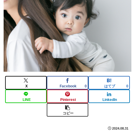
X
Facebook
はてブ
0
0
LINE
Pinterest
LinkedIn
コピー
2024.08.31