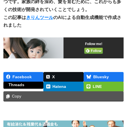
つです。家族の絆を深め、愛を育むために、これからも多
くの技術が開発されていくことでしょう。
この記事は
きりんツール
のAIによる自動生成機能で作成さ
れました
Follow me!
Facebook
X
Bluesky
Threads
Hatena
LINE
Copy