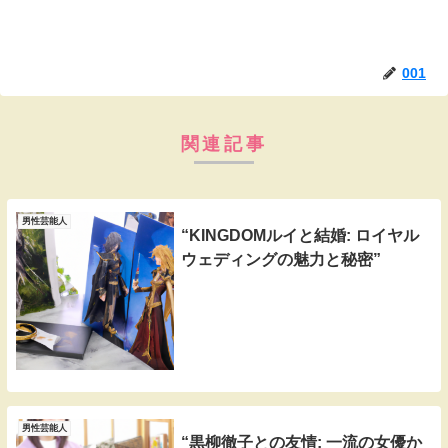
001
関連記事
男性芸能人
“KINGDOMルイと結婚: ロイヤル
ウェディングの魅力と秘密”
男性芸能人
“黒柳徹子との友情: 一流の女優か