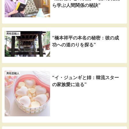
ら学ぶ人間関係の秘訣”
男性芸能人
“橋本祥平の本名の秘密：彼の成
功への道のりを探る”
男性芸能人
“イ・ジュンギと姉：韓流スター
の家族愛に迫る”