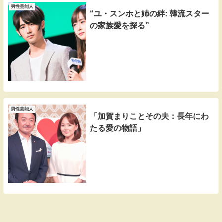
男性芸能人
“ユ・スンホと姉の絆: 韓流スター
の家族愛を探る”
男性芸能人
「加賀まりことその夫：長年にわ
たる愛の物語」