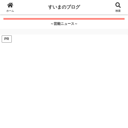
google.com, pub-7115624674097404, DIRECT,
すいまのブログ
f08c47fec0942fa0
ホーム
">
検索
～芸能ニュース～
PR