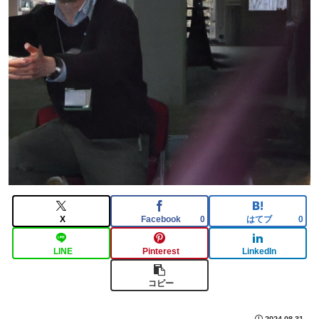
X
Facebook
はてブ
0
0
LINE
Pinterest
LinkedIn
コピー