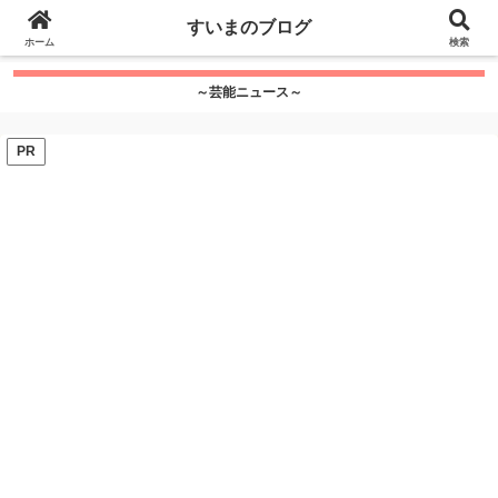
google.com, pub-7115624674097404, DIRECT,
すいまのブログ
f08c47fec0942fa0
ホーム
">
検索
～芸能ニュース～
PR