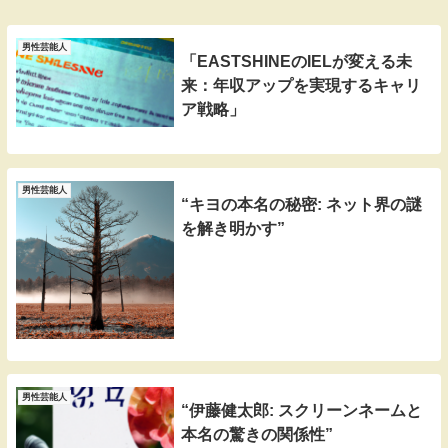
男性芸能人
「EASTSHINEのIELが変える未
来：年収アップを実現するキャリ
ア戦略」
男性芸能人
“キヨの本名の秘密: ネット界の謎
を解き明かす”
男性芸能人
“伊藤健太郎: スクリーンネームと
本名の驚きの関係性”