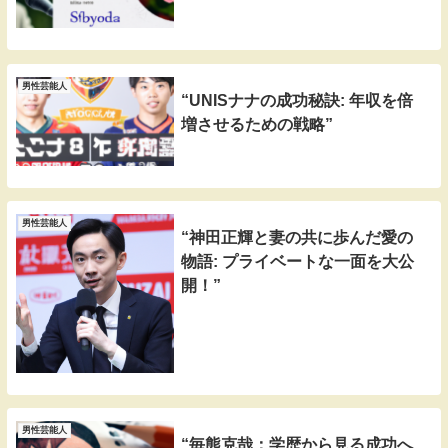
男性芸能人
“UNISナナの成功秘訣: 年収を倍
増させるための戦略”
男性芸能人
“神田正輝と妻の共に歩んだ愛の
物語: プライベートな一面を大公
開！”
男性芸能人
“毎熊克哉：学歴から見る成功へ