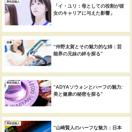
男性芸能人
「イ・ユリ：母としての役割が彼
女のキャリアに与えた影響」
俳優
“仲野太賀とその魅力的な姉：芸
能界の兄妹の絆を探る”
男性芸能人
“ADYAソウォンとハーフの魅力:
美と健康の秘密を探る”
男性芸能人
“山崎賢人のハーフな魅力：日本