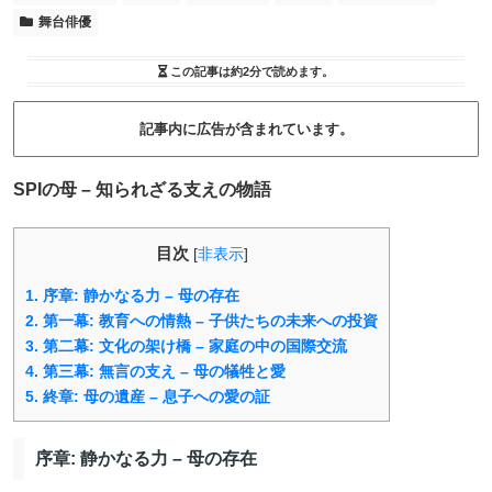
舞台俳優
この記事は
約2分
で読めます。
記事内に広告が含まれています。
SPIの母 – 知られざる支えの物語
目次
[
非表示
]
1.
序章: 静かなる力 – 母の存在
2.
第一幕: 教育への情熱 – 子供たちの未来への投資
3.
第二幕: 文化の架け橋 – 家庭の中の国際交流
4.
第三幕: 無言の支え – 母の犠牲と愛
5.
終章: 母の遺産 – 息子への愛の証
序章: 静かなる力 – 母の存在