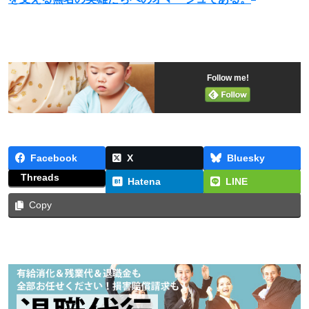
Follow me!
Facebook
X
Bluesky
Threads
Hatena
LINE
Copy