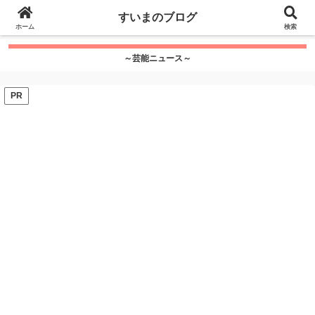
google.com, pub-7115624674097404, DIRECT,
すいまのブログ
f08c47fec0942fa0
ホーム
">
検索
～芸能ニュース～
PR