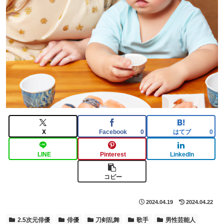
X
Facebook
はてブ
0
0
LINE
Pinterest
LinkedIn
コピー
2024.04.19
2024.04.22
2.5次元俳優
俳優
刀剣乱舞
歌手
男性芸能人