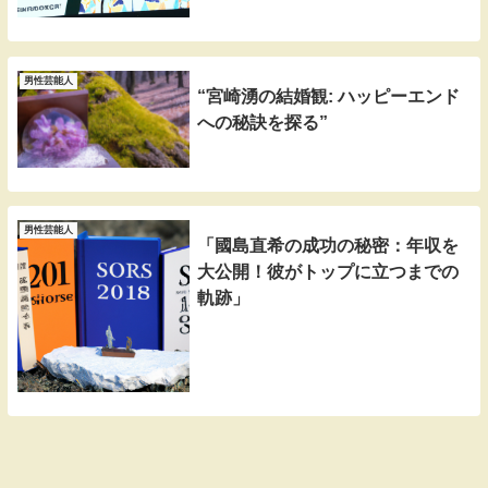
男性芸能人
“宮崎湧の結婚観: ハッピーエンド
への秘訣を探る”
男性芸能人
「國島直希の成功の秘密：年収を
大公開！彼がトップに立つまでの
軌跡」