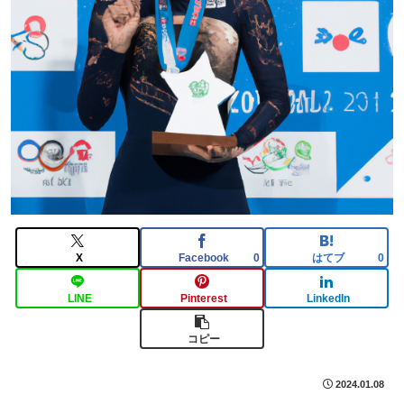
X
Facebook
はてブ
0
0
LINE
Pinterest
LinkedIn
コピー
2024.01.08