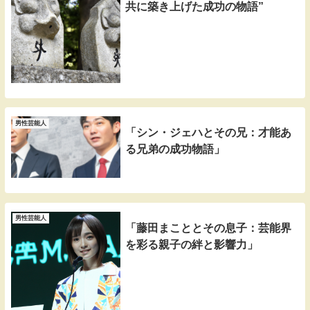
共に築き上げた成功の物語”
男性芸能人
「シン・ジェハとその兄：才能あ
る兄弟の成功物語」
男性芸能人
「藤田まこととその息子：芸能界
を彩る親子の絆と影響力」