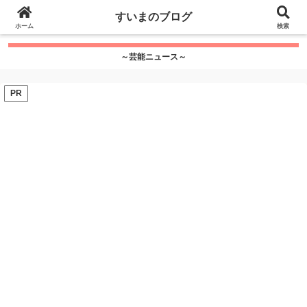
google.com, pub-7115624674097404, DIRECT,
すいまのブログ
f08c47fec0942fa0
ホーム
">
検索
～芸能ニュース～
PR