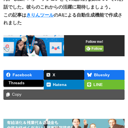
話でした。彼らのこれからの活躍に期待しましょう。
この記事は
きりんツール
のAIによる自動生成機能で作成さ
れました
Follow me!
Facebook
X
Bluesky
Threads
Hatena
LINE
Copy