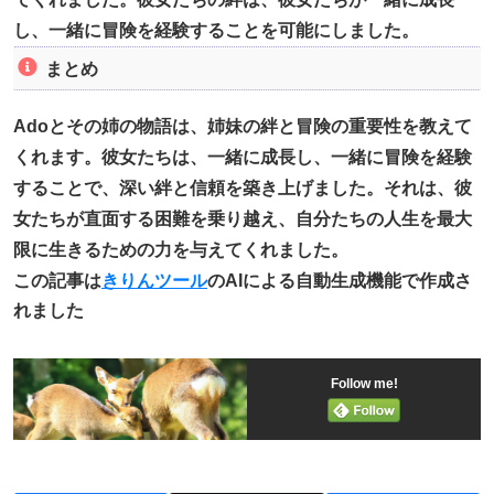
し、一緒に冒険を経験することを可能にしました。
まとめ
Adoとその姉の物語は、姉妹の絆と冒険の重要性を教えて
くれます。彼女たちは、一緒に成長し、一緒に冒険を経験
することで、深い絆と信頼を築き上げました。それは、彼
女たちが直面する困難を乗り越え、自分たちの人生を最大
限に生きるための力を与えてくれました。
この記事は
きりんツール
のAIによる自動生成機能で作成さ
れました
Follow me!