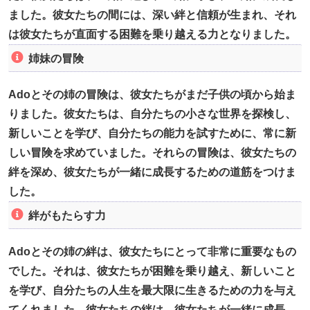
ました。彼女たちの間には、深い絆と信頼が生まれ、それ
は彼女たちが直面する困難を乗り越える力となりました。
姉妹の冒険
Adoとその姉の冒険は、彼女たちがまだ子供の頃から始ま
りました。彼女たちは、自分たちの小さな世界を探検し、
新しいことを学び、自分たちの能力を試すために、常に新
しい冒険を求めていました。それらの冒険は、彼女たちの
絆を深め、彼女たちが一緒に成長するための道筋をつけま
した。
絆がもたらす力
Adoとその姉の絆は、彼女たちにとって非常に重要なもの
でした。それは、彼女たちが困難を乗り越え、新しいこと
を学び、自分たちの人生を最大限に生きるための力を与え
てくれました。彼女たちの絆は、彼女たちが一緒に成長