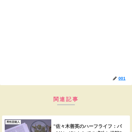
001
関連記事
男性芸能人
“佐々木善英のハーフライフ：バ