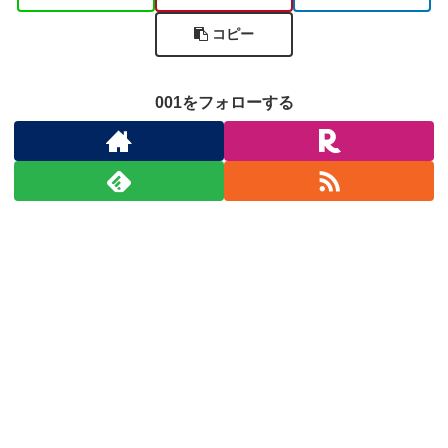
コピー
001をフォローする