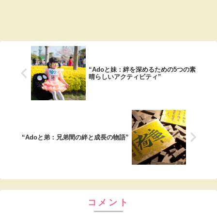
“Adoと妹：絆を深めるための5つの素
晴らしいアクティビティ”
“Adoと弟：兄弟間の絆と成長の物語”
コメント