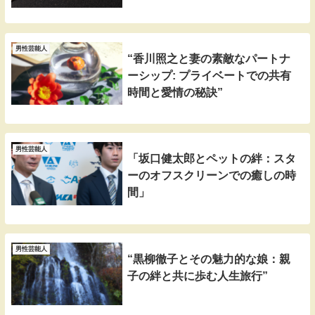
男性芸能人
“香川照之と妻の素敵なパートナ
ーシップ: プライベートでの共有
時間と愛情の秘訣”
男性芸能人
「坂口健太郎とペットの絆：スタ
ーのオフスクリーンでの癒しの時
間」
男性芸能人
“黒柳徹子とその魅力的な娘：親
子の絆と共に歩む人生旅行”