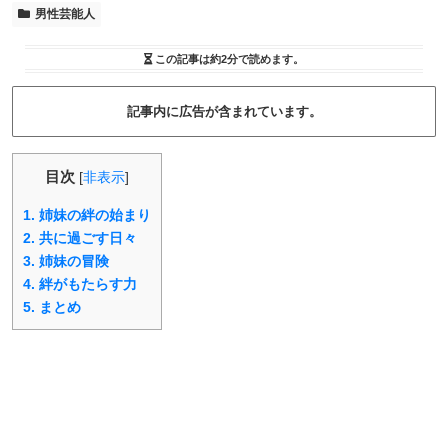
男性芸能人
この記事は
約2分
で読めます。
記事内に広告が含まれています。
目次
[
非表示
]
1.
姉妹の絆の始まり
2.
共に過ごす日々
3.
姉妹の冒険
4.
絆がもたらす力
5.
まとめ