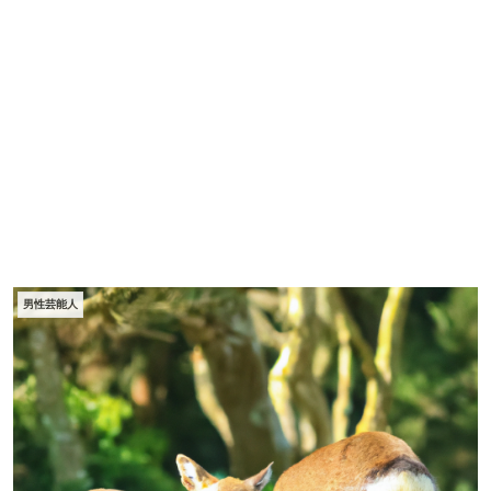
男性芸能人