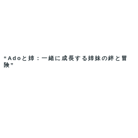
“Adoと姉：一緒に成長する姉妹の絆と冒
険”