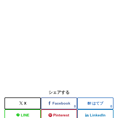
シェアする
X
Facebook
はてブ
0
0
LINE
Pinterest
LinkedIn